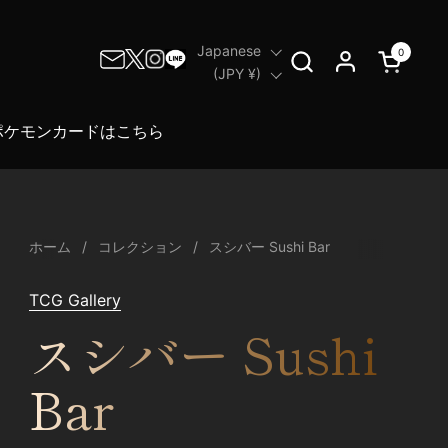
言語
Japanese
0
カートを
国/地域
(JPY ¥)
ポケモンカードはこちら
ホーム
/
コレクション
/
スシバー Sushi Bar
TCG Gallery
スシバー Sushi
Bar