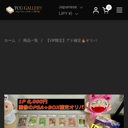
コンテンツへスキップ
言語
Japanese
言語
Japanese
0
カートを開く
メニ
国/地域
(JPY ¥)
国/地域
(JPY ¥)
ホーム
/
商品一覧
/
【VIP限定】アド確定🔥オリパ